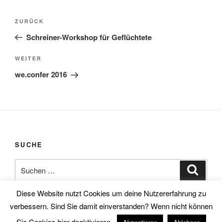
Beitragsnavigation
Vorheriger
ZURÜCK
Beitrag
Schreiner-Workshop für Geflüchtete
Nächster
WEITER
Beitrag
we.confer 2016
SUCHE
Suchen
Suche
nach:
Diese Website nutzt Cookies um deine Nutzererfahrung zu
verbessern. Sind Sie damit einverstanden? Wenn nicht können
Sie Cookies hier deaktivieren.