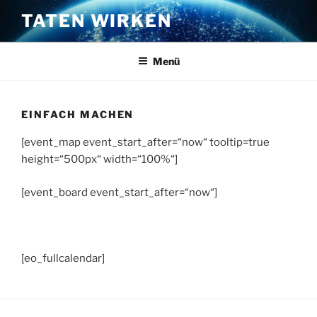
Zum
TATEN WIRKEN
Inhalt
springen
Menü
EINFACH MACHEN
[event_map event_start_after=“now“ tooltip=true
height=“500px“ width=“100%“]
[event_board event_start_after=“now“]
[eo_fullcalendar]