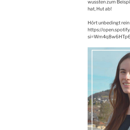
wussten zum Beispiel
hat, Hut ab!
Hört unbedingt rein
https://open.spot
si=Wm4q8w6HTp6