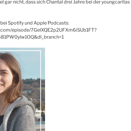
 gar nicht, dass sich Chantal drei Jahre bei der youngcaritas
 bei Spotify und Apple Podcasts:
ify.com/episode/7GelXQE2p2UFXm6iSUb1FT?
81PW0ylw1OQ&dl_branch=1