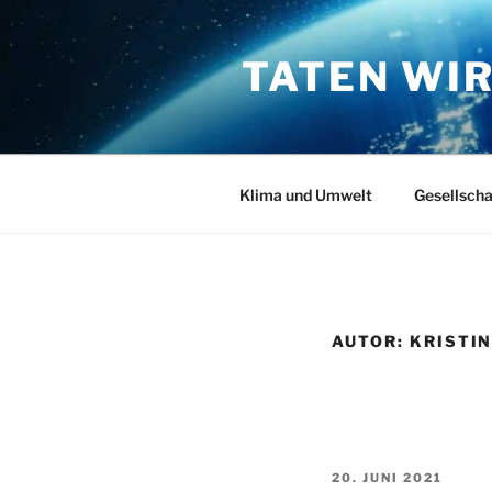
Zum
Inhalt
TATEN WI
springen
Klima und Umwelt
Gesellscha
AUTOR:
KRISTI
VERÖFFENTLICHT
20. JUNI 2021