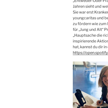
„Entweder-Oder-Frag
Jahren sieht und wel
Sie war erst Kranke
youngcaritas und b
zu fördern wie zum 
für „Jung und Alt“ P
„Hauptsache die rich
inspirierende Aktion
hat, kannst du dir i
https://open.spot