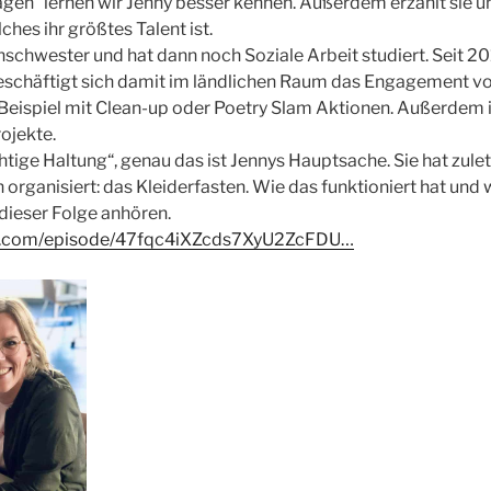
en“ lernen wir Jenny besser kennen. Außerdem erzählt sie uns
ches ihr größtes Talent ist.
nschwester und hat dann noch Soziale Arbeit studiert. Seit 20
eschäftigt sich damit im ländlichen Raum das Engagement 
Beispiel mit Clean-up oder Poetry Slam Aktionen. Außerdem is
rojekte.
tige Haltung“, genau das ist Jennys Hauptsache. Sie hat zulet
 organisiert: das Kleiderfasten. Wie das funktioniert hat und
n dieser Folge anhören.
ify.com/episode/47fqc4iXZcds7XyU2ZcFDU…