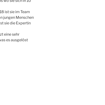
 wo sie sich in 10
18 ist sie im Team
von jungen Menschen
t sie die Expertin
zt eine sehr
 was es ausgelöst