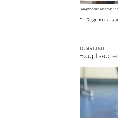
Hauptsache überrasch
Grüße gehen raus an
VERÖFFENTLICHT
13. MAI 2021
AM
Hauptsache 