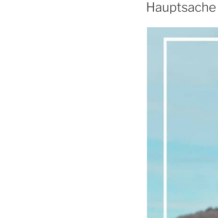
AM
Hauptsache