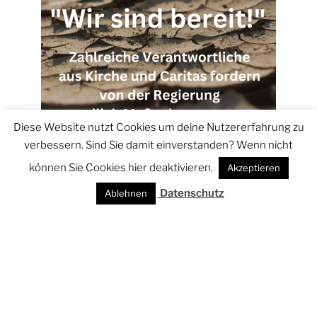
Diese Website nutzt Cookies um deine Nutzererfahrung zu
verbessern. Sind Sie damit einverstanden? Wenn nicht
können Sie Cookies hier deaktivieren.
Akzeptieren
"Wir sind bereit" - Caritas-Chefs
appellieren an Regierung
Datenschutz
Ablehnen
“Endlich die Klimaschutzbremsen lockern” und
“verlässliche Rahmenbedingungen und
langfristige Zeitpläne” schaffen, um den CO2-
Ausstoß zu verringern - das fordern die
Read
more