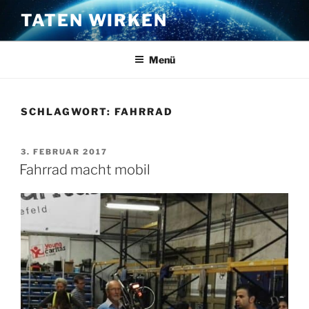
Zum
TATEN WIRKEN
Inhalt
springen
Menü
SCHLAGWORT:
FAHRRAD
VERÖFFENTLICHT
3. FEBRUAR 2017
AM
Fahrrad macht mobil