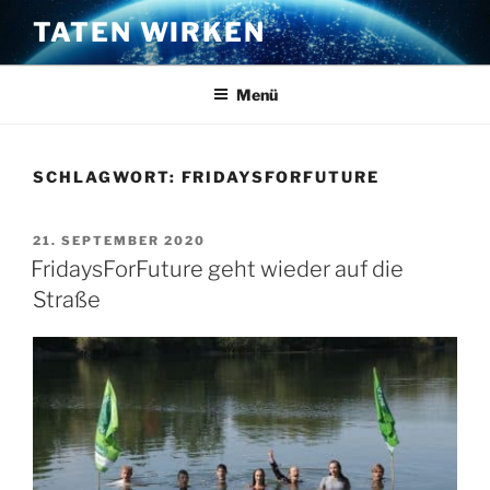
Zum
TATEN WIRKEN
Inhalt
springen
Menü
SCHLAGWORT:
FRIDAYSFORFUTURE
VERÖFFENTLICHT
21. SEPTEMBER 2020
AM
FridaysForFuture geht wieder auf die
Straße