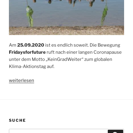
Am
25.09.2020
ist es endlich soweit. Die Bewegung
Fridaysforfuture
ruft nach einer langen Coronapause
unter dem Motto „KeinGradWeiter“ zum globalen
Klima-Aktionstag auf.
„FridaysForFuture
weiterlesen
geht
wieder
auf
die
Straße“
SUCHE
Suchen