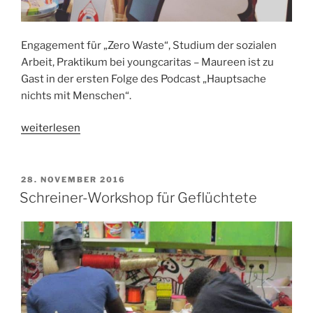
Engagement für „Zero Waste“, Studium der sozialen
Arbeit, Praktikum bei youngcaritas – Maureen ist zu
Gast in der ersten Folge des Podcast „Hauptsache
nichts mit Menschen“.
„Hauptsache
weiterlesen
Zero
Waste“
VERÖFFENTLICHT
28. NOVEMBER 2016
AM
Schreiner-Workshop für Geflüchtete