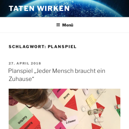
Zum
TATEN WIRKEN
Inhalt
springen
Menü
SCHLAGWORT:
PLANSPIEL
VERÖFFENTLICHT
27. APRIL 2018
AM
Planspiel „Jeder Mensch braucht ein
Zuhause“