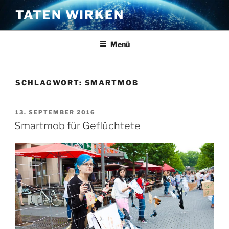
Zum
TATEN WIRKEN
Inhalt
springen
Menü
SCHLAGWORT:
SMARTMOB
VERÖFFENTLICHT
13. SEPTEMBER 2016
AM
Smartmob für Geflüchtete