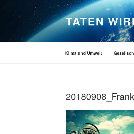
Zum
Inhalt
TATEN WI
springen
Klima und Umwelt
Gesellsch
20180908_Frankf