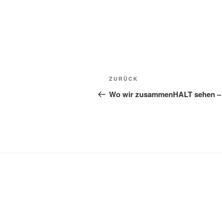
Beitragsnavigation
Vorheriger
ZURÜCK
Beitrag
Wo wir zusammenHALT sehen – 