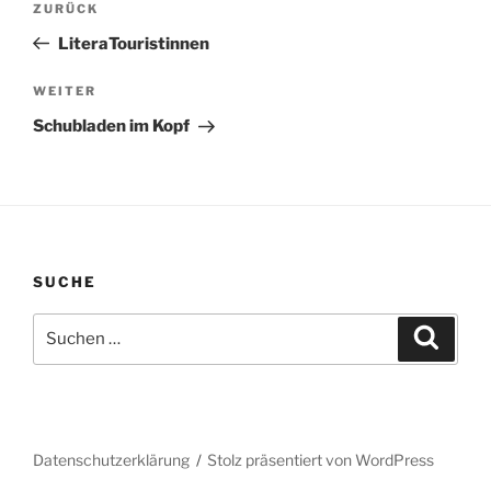
Vorheriger
ZURÜCK
Beitrag
LiteraTouristinnen
Nächster
WEITER
Beitrag
Schubladen im Kopf
SUCHE
Suchen
Suche
nach:
Datenschutzerklärung
Stolz präsentiert von WordPress