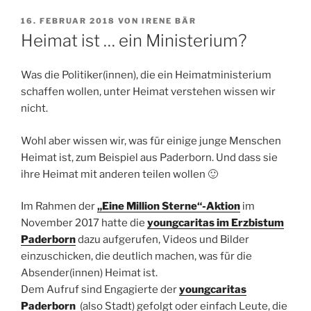
VERÖFFENTLICHT
16. FEBRUAR 2018
VON
IRENE BÄR
AM
Heimat ist … ein Ministerium?
Was die Politiker(innen), die ein Heimatministerium
schaffen wollen, unter Heimat verstehen wissen wir
nicht.
Wohl aber wissen wir, was für einige junge Menschen
Heimat ist, zum Beispiel aus Paderborn. Und dass sie
ihre Heimat mit anderen teilen wollen 🙂
Im Rahmen der
„Eine Million Sterne“-Aktion
im
November 2017 hatte die
youngcaritas im Erzbistum
Paderborn
dazu aufgerufen, Videos und Bilder
einzuschicken, die deutlich machen, was für die
Absender(innen) Heimat ist.
Dem Aufruf sind Engagierte der
youngcaritas
Paderborn
(also Stadt) gefolgt oder einfach Leute, die