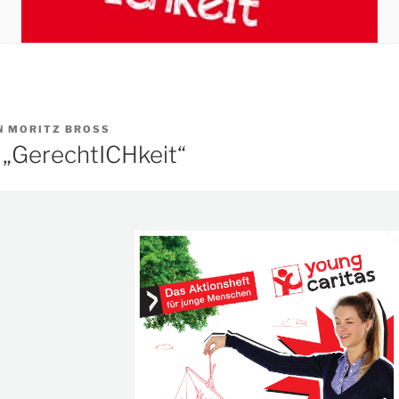
N
MORITZ BROSS
 „GerechtICHkeit“