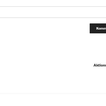
igation
Aktion