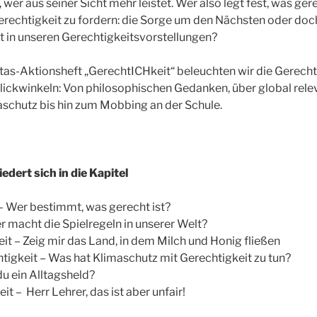
 wer aus seiner Sicht mehr leistet. Wer also legt fest, was ger
rechtigkeit zu fordern: die Sorge um den Nächsten oder doc
kt in unseren Gerechtigkeitsvorstellungen?
as-Aktionsheft „GerechtICHkeit“ beleuchten wir die Gerecht
Blickwinkeln: Von philosophischen Gedanken, über global rel
schutz bis hin zum Mobbing an der Schule.
edert sich in die Kapitel
– Wer bestimmt, was gerecht ist?
r macht die Spielregeln in unserer Welt?
it – Zeig mir das Land, in dem Milch und Honig fließen
igkeit – Was hat Klimaschutz mit Gerechtigkeit zu tun?
du ein Alltagsheld?
t – Herr Lehrer, das ist aber unfair!