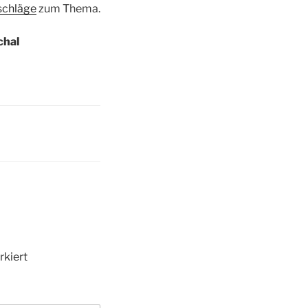
schläge
zum Thema.
chal
kiert