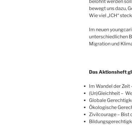
belohnt werden soll,
bewegt uns dazu, Ge
Wie viel „ICH“ stec
Im neuen youngcarit
unterschiedlichen 
Migration und Klima
Das Aktionsheft gli
Im Wandel der Zeit 
(Un)Gleichheit – We
Globale Gerechtigke
Ökologische Gerecht
Zivilcourage – Bist 
Bildungsgerechtigkei