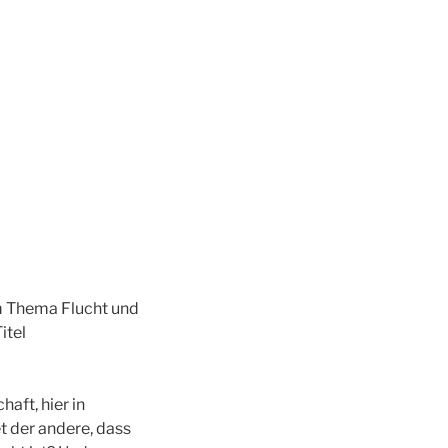
m Thema Flucht und
itel
aft, hier in
et der andere, dass