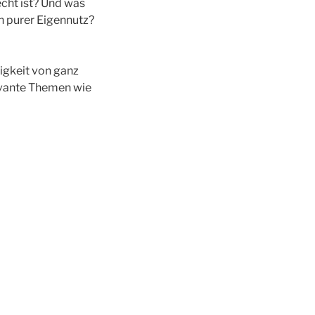
echt ist? Und was
h purer Eigennutz?
igkeit von ganz
evante Themen wie