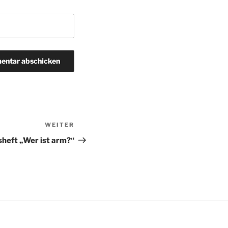
WEITER
Nächster
Beitrag
sheft „Wer ist arm?“