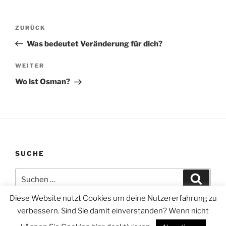
Beitragsnavigation
Vorheriger
ZURÜCK
Beitrag
Was bedeutet Veränderung für dich?
Nächster
WEITER
Beitrag
Wo ist Osman?
SUCHE
Suchen
Suche
nach:
Diese Website nutzt Cookies um deine Nutzererfahrung zu
verbessern. Sind Sie damit einverstanden? Wenn nicht