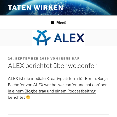
Zum
TATEN WIRKEN
Inhalt
springen
Menü
VERÖFFENTLICHT
26. SEPTEMBER 2016
VON
IRENE BÄR
AM
ALEX berichtet über we.confer
ALEX ist die mediale Kreativplattform für Berlin. Ronja
Bachofer von ALEX war bei we.confer und hat darüber
in einem Blogbeitrag und einem Podcastbeitrag
berichtet