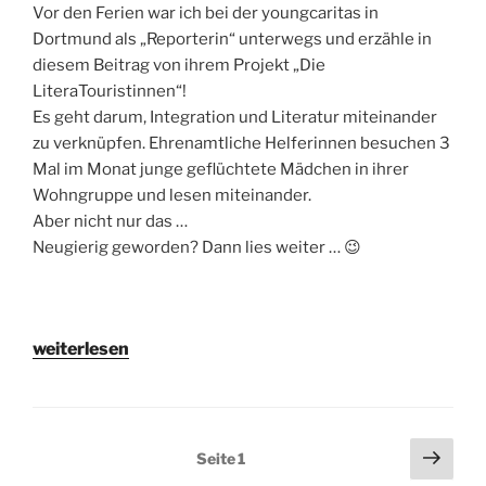
Vor den Ferien war ich bei der youngcaritas in
Dortmund​ als „Reporterin“ unterwegs und erzähle in
diesem Beitrag von ihrem Projekt „Die
LiteraTouristinnen“!
Es geht darum, Integration und Literatur
miteinander
zu verknüpfen. Ehrenamtliche Helferinnen besuchen 3
Mal im Monat junge geflüchtete Mädchen in ihrer
Wohngruppe und lesen miteinander.
Aber nicht nur das …
Neugierig geworden? Dann lies weiter … 😉
„Zu
weiterlesen
Besuch
bei
den
LiteraTouristinnen“
Beitragsnavigation
Näch
Seite
1
Seit