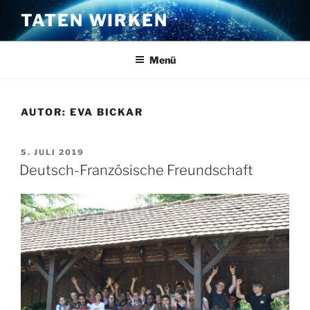
Zum
TATEN WIRKEN
Inhalt
springen
Menü
AUTOR:
EVA BICKAR
VERÖFFENTLICHT
5. JULI 2019
AM
Deutsch-Französische Freundschaft