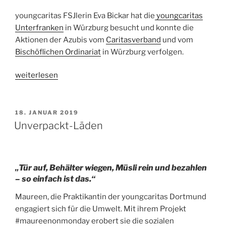
youngcaritas FSJlerin Eva Bickar hat die
youngcaritas
Unterfranken
in Würzburg besucht und konnte die
Aktionen der Azubis vom
Caritasverband
und vom
Bischöflichen Ordinariat
in Würzburg verfolgen.
„72
weiterlesen
Stunden
Aktion
–
VERÖFFENTLICHT
18. JANUAR 2019
AM
solidarisch
Unverpackt-Läden
Handeln“
„Tür auf, Behälter wiegen, Müsli rein und bezahlen
– so einfach ist das.“
Maureen, die Praktikantin der youngcaritas Dortmund
engagiert sich für die Umwelt. Mit ihrem Projekt
#maureenonmonday erobert sie die sozialen