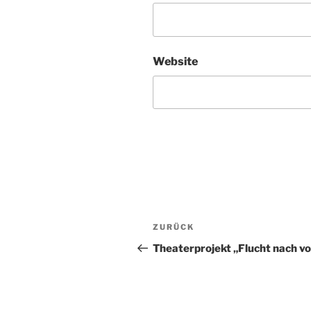
Website
Beitragsnavigation
Vorheriger
ZURÜCK
Beitrag
Theaterprojekt „Flucht nach v