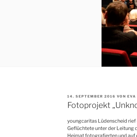
VERÖFFENTLICHT
14. SEPTEMBER 2016
VON
EVA
AM
Fotoprojekt „Unkn
youngcaritas Lüdenscheid rief 
Geflüchtete unter der Leitung d
Heimat fotografierten und auf