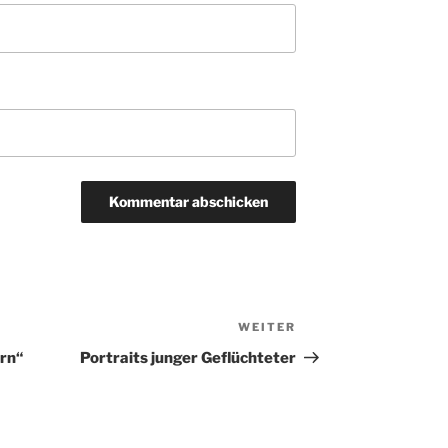
WEITER
Nächster
Beitrag
orn“
Portraits junger Geflüchteter