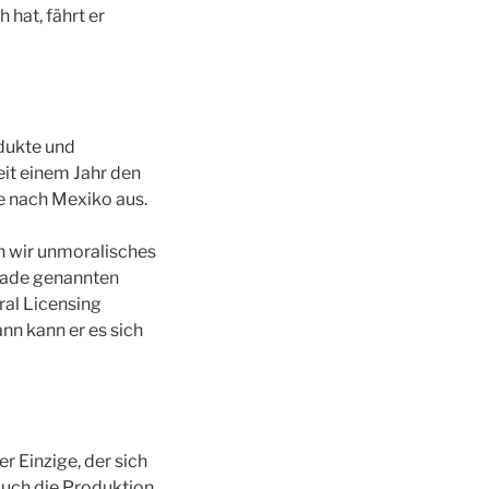
 hat, fährt er
odukte und
seit einem Jahr den
se nach Mexiko aus.
n wir unmoralisches
rade genannten
ral Licensing
nn kann er es sich
r Einzige, der sich
auch die Produktion,