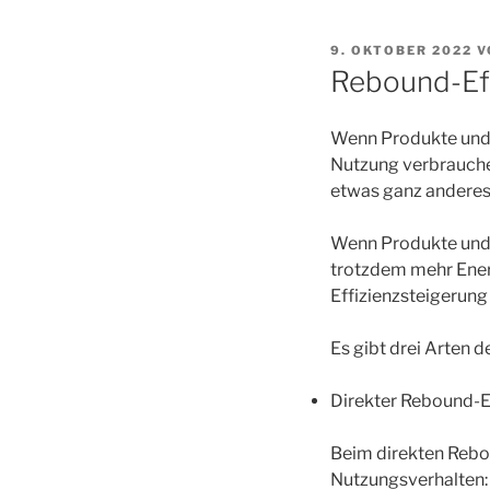
VERÖFFENTLICHT
9. OKTOBER 2022
V
AM
Rebound-Ef
Wenn Produkte und D
Nutzung verbrauchen
etwas ganz anderes
Wenn Produkte und D
trotzdem mehr Energ
Effizienzsteigerun
Es gibt drei Arten 
Direkter Rebound-E
Beim direkten Rebo
Nutzungsverhalten