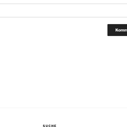
igation
SUCHE