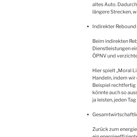
altes Auto. Dadurch,
längere Strecken, w
Indirekter Rebound
Beim indirekten Reb
Dienstleistungen e
ÖPNV und verzichtet
Hier spielt „Moral L
Handeln, indem wir
Beispiel rechtfertig
könnte auch so auss
ja leisten, jeden Ta
Gesamtwirtschaftli
Zurück zum energieef
ein energieeffizien