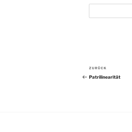
Beitragsnav
Vorheriger
ZURÜCK
Beitrag
Patrilinearität