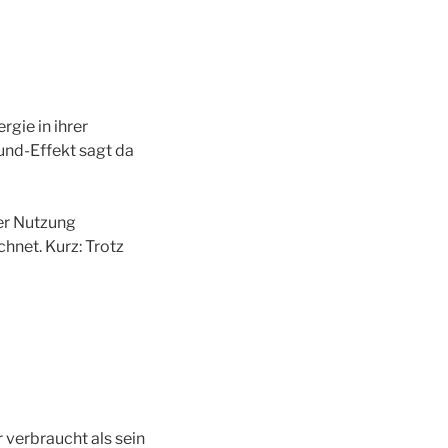
gie in ihrer
und-Effekt sagt da
er Nutzung
hnet. Kurz: Trotz
 verbraucht als sein