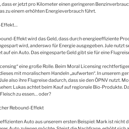
 dass er jetzt pro Kilometer einen geringeren Benzinverbrauch
as zu einem erhöhten Energieverbrauch führt.
-Effekt…
ound-Effekt wird das Geld, dass durch energieeffiziente Pr
ingespart wird, anderswo für Energie ausgegeben.
Jule nutzt 
 auf ein Auto. Das eingesparte Geld gibt sie für eine Flugrei
icensing“ eine große Rolle.
Beim Moral Licensing rechtfertige
 dieses mit moralischem Handeln „aufwerten“.
In unserem ge
 Jule also ihre Flugreise dadurch, dass sie den ÖPNV nutzt. Mo
ehen: Lukas achtet beim Kauf auf regionale Bio-Produkte. Da
g Fleisch zu essen… oder?
cher Rebound-Effekt
fizienten Auto aus unserem ersten Beispiel: Mark ist nicht de
teres Auto zulegen möchte. Steigt die Nachfrage, erhöht sich 