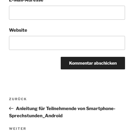
Website
Beitragsnavigation
Vorheriger
ZURÜCK
Beitrag
Anleitung für Teilnehmende von Smartphone-
Sprechstunden_Android
Nächster
WEITER