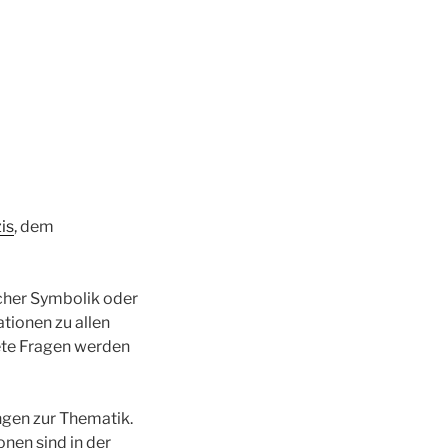
is
, dem
scher Symbolik oder
tionen zu allen
ete Fragen werden
ngen zur Thematik.
nen sind in der