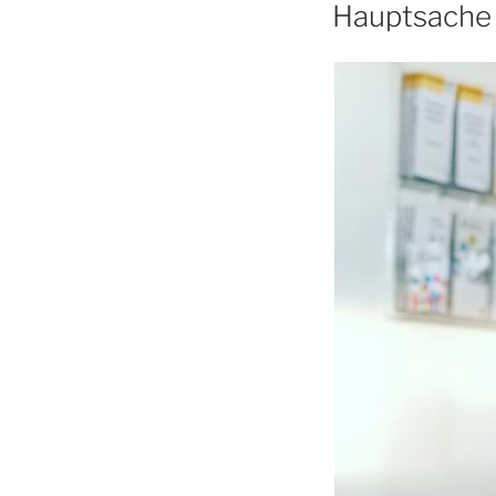
AM
Hauptsache 