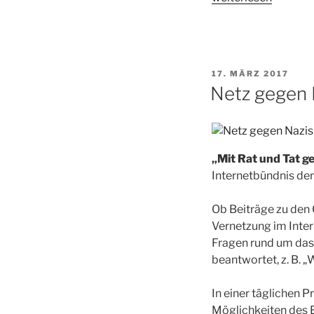
Klimakatastrophe
–
ein
Kampf
VERÖFFENTLICHT
17. MÄRZ 2017
für
AM
Netz gegen 
Frauen?“
„Mit Rat und Tat 
Internetbündnis de
Ob Beiträge zu den 
Vernetzung im Inter
Fragen rund um das
beantwortet, z. B. „
In einer täglichen 
Möglichkeiten des 