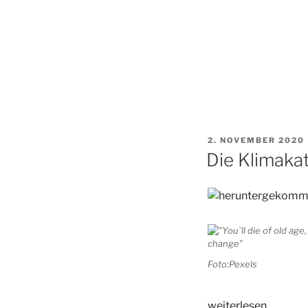
VERÖFFENTLICHT
2. NOVEMBER 2020
AM
Die Klimaka
Foto:Pexels
„Die
weiterlesen