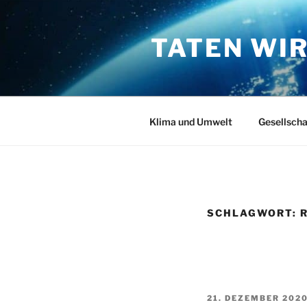
Zum
Inhalt
TATEN WI
springen
Klima und Umwelt
Gesellscha
SCHLAGWORT:
VERÖFFENTLICHT
21. DEZEMBER 202