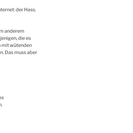
ternet: der Hass.
nem anderem
enigen, die es
ch mit wütenden
n. Das muss aber
ps
n.