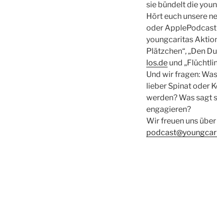
sie bündelt die yo
Hört euch unsere ne
oder ApplePodcast! 
youngcaritas Aktione
Plätzchen“, „Den D
los.de
und „Flüchtl
Und wir fragen: Was
lieber Spinat oder K
werden? Was sagt si
engagieren?
Wir freuen uns übe
podcast@youngcari