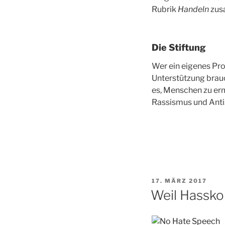
Rubrik
Handeln
zus
Die Stiftung
Wer ein eigenes Pro
Unterstützung brauc
es, Menschen zu erm
Rassismus und Anti
VERÖFFENTLICHT
17. MÄRZ 2017
AM
Weil Hassk