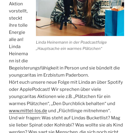
Aktion
vorstellt,
steckt
ihre tolle
Energie
alle an!
Linda Heinemann in der Poadcastfolge
Linda
„Hauptsache ein warmes Plätzchen“
Heinema
nn ist die
Begeisterungsfähigkeit in Person und sie bündelt die
youngcaritas im Erzbistum Paderborn.
Hört euch unsere neue Folge mit Linda an über Spotify
oder ApplePodcast! Wir sprechen über viele
youngcaritas Aktionen wie z.B. „Plätzchen für ein
warmes Plätzchen“, „Den Durchblick behalten“ und
www.mittel-los.de
und „Flüchtlinge mitnehmen“.
Und wir fragen: Was steht auf Lindas Bucketlist? Mag
sie lieber Spinat oder Kohlrabi? Was wollte sie als Kind
werden? Was sagt sie Menschen, die sich noch nicht