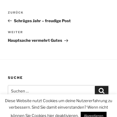
Beitragsnavigation
Vorheriger
ZURÜCK
Beitrag
Schräges Jahr – freudige Post
Nächster
WEITER
Beitrag
Hauptsache vermehrt Gutes
SUCHE
Suchen
Suche
nach:
Diese Website nutzt Cookies um deine Nutzererfahrung zu
verbessern. Sind Sie damit einverstanden? Wenn nicht
können Sie Cookies hier deaktivieren.
Akzeptieren