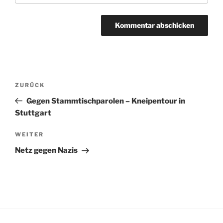
Beitragsnavigation
Vorheriger
ZURÜCK
Beitrag
Gegen Stammtischparolen – Kneipentour in
Stuttgart
Nächster
WEITER
Beitrag
Netz gegen Nazis