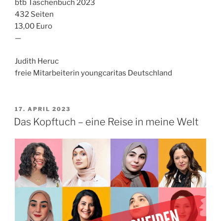
btb Taschenbuch 2023
432 Seiten
13,00 Euro
—
Judith Heruc
freie Mitarbeiterin youngcaritas Deutschland
VERÖFFENTLICHT
17. APRIL 2023
AM
Das Kopftuch – eine Reise in meine Welt