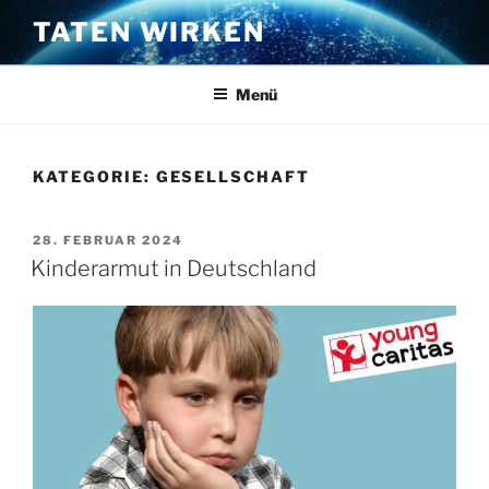
Zum
TATEN WIRKEN
Inhalt
springen
Menü
KATEGORIE:
GESELLSCHAFT
VERÖFFENTLICHT
28. FEBRUAR 2024
AM
Kinderarmut in Deutschland