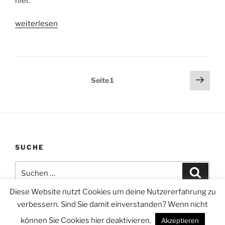
hier.
„#platzfürtoleranz“
weiterlesen
Beitragsnavigation
Näch
Seite
1
Seit
SUCHE
Suchen
Suche
nach:
Diese Website nutzt Cookies um deine Nutzererfahrung zu
verbessern. Sind Sie damit einverstanden? Wenn nicht
können Sie Cookies hier deaktivieren.
Akzeptieren