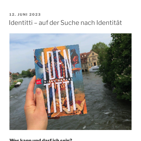
Deutschland“
VERÖFFENTLICHT
12. JUNI 2023
AM
Identitti – auf der Suche nach Identität
Wer kann und darf ich sein?