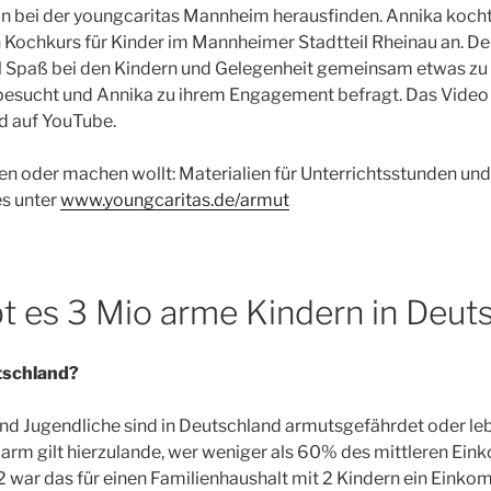
n bei der youngcaritas Mannheim herausfinden. Annika kocht
 Kochkurs für Kinder im Mannheimer Stadtteil Rheinau an. D
el Spaß bei den Kindern und Gelegenheit gemeinsam etwas zu 
esucht und Annika zu ihrem Engagement befragt. Das Video f
d auf YouTube.
en oder machen wollt: Materialien für Unterrichtsstunden un
s unter
www.youngcaritas.de/armut
t es 3 Mio arme Kindern in Deut
tschland?
und Jugendliche sind in Deutschland armutsgefährdet oder le
Als arm gilt hierzulande, wer weniger als 60% des mittleren Ei
2 war das für einen Familienhaushalt mit 2 Kindern ein Eink