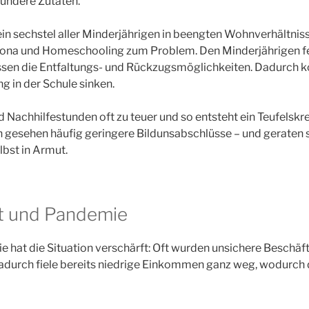
sündere Zutaten.
n sechstel aller Minderjährigen in beengten Wohnverhältniss
na und Homeschooling zum Problem. Den Minderjährigen fe
ssen die Entfaltungs- und Rückzugsmöglichkeiten. Dadurch k
g in der Schule sinken.
d Nachhilfestunden oft zu teuer und so entsteht ein Teufelskre
ch gesehen häufig geringere Bildunsabschlüsse – und geraten 
lbst in Armut.
t und Pandemie
hat die Situation verschärft: Oft wurden unsichere Beschäf
Dadurch fiele bereits niedrige Einkommen ganz weg, wodurch