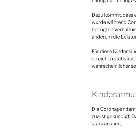
häufig nur für unge
Dazu kommt, dass ei
wurde während Coro
beengten Verhältni
anderem die Leistun
Für diese Kinder sin
erreichen statistis
wahrscheinlicher se
Kinderarmu
Die Coronapandemie 
zuerst gekündigt. 
stark anstieg.