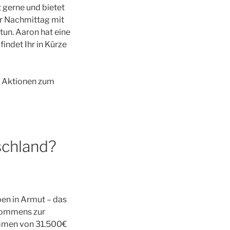
 gerne und bietet
er Nachmittag mit
tun. Aaron hat eine
indet Ihr in Kürze
d Aktionen zum
schland?
ben in Armut – das
nkommens zur
ommen von 31.500€