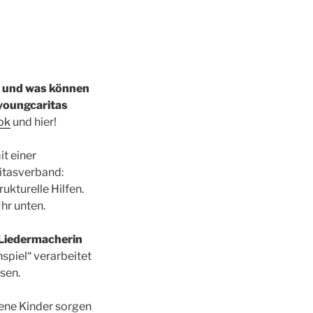
in und was können
youngcaritas
ok
und hier!
it einer
itasverband:
ukturelle Hilfen.
hr unten.
Liedermacherin
spiel“ verarbeitet
sen.
ene Kinder sorgen