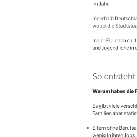
im Jahr.
Innerhalb Deutschla
wobei die Stadtstaa
In der EU leben ca. 
und Jugendliche in d
So entsteht
Warum haben die Fa
Es gibt viele versc
Familien aber statis
Eltern ohne Berufsa
wenig in ihren Jobs