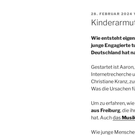
VERÖFFENTLICHT
28. FEBRUAR 2024
AM
Kinderarmut
Wie entsteht eigent
junge Engagierte 
Deutschland hat n
Gestartet ist Aaron,
Internetrecherche 
Christiane Kranz, zu
Was die Ursachen fü
Um zu erfahren, wie
aus Freiburg
, die 
hat. Auch
das
Musi
Wie junge Menschen