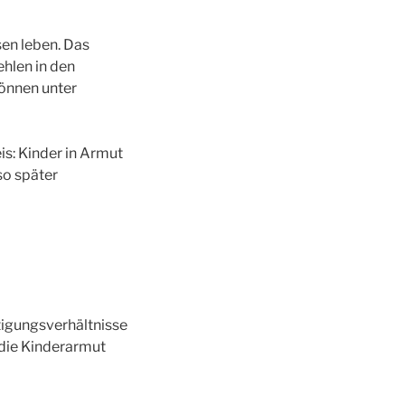
en leben. Das
hlen in den
önnen unter
is: Kinder in Armut
so später
tigungsverhältnisse
 die Kinderarmut