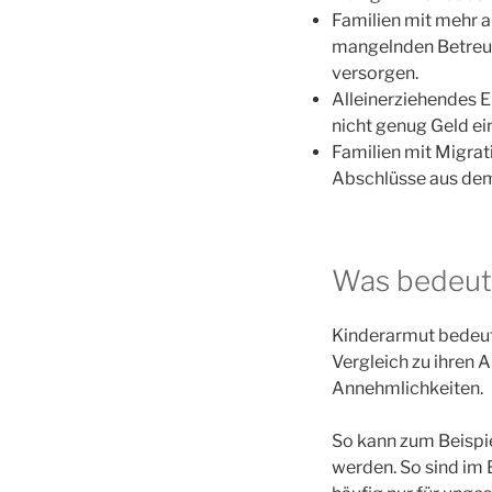
Familien mit mehr a
mangelnden Betreuu
versorgen.
Alleinerziehendes El
nicht genug Geld ei
Familien mit Migrat
Abschlüsse aus dem
Was bedeute
Kinderarmut bedeut
Vergleich zu ihren 
Annehmlichkeiten.
So kann zum Beispi
werden. So sind im 