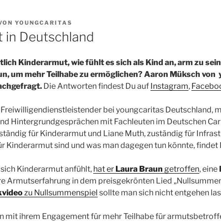
VON
YOUNGCARITAS
 in Deutschland
lich Kinderarmut, wie fühlt es sich als Kind an, arm zu se
tun, um mehr Teilhabe zu ermöglichen? Aaron Müksch von 
achgefragt.
Die Antworten findest Du auf
Instagram
,
Facebo
 Freiwilligendienstleistender bei youngcaritas Deutschland, m
und Hintergrundgesprächen mit Fachleuten im Deutschen Car
ständig für Kinderarmut und Liane Muth, zuständig für Infrastr
r Kinderarmut sind und was man dagegen tun könnte, findet I
 sich Kinderarmut anfühlt,
hat er
Laura Braun
getroffen
, eine
ihre Armutserfahrung in dem preisgekrönten Lied „Nullsummen
kvideo
zu Nullsummenspiel
sollte man sich nicht entgehen las
 mit ihrem Engagement für mehr Teilhabe für armutsbetroff