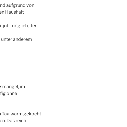
 und aufgrund von
en Haushalt
eitjob möglich, der
da unter anderem
gsmangel, im
fig ohne
en Tag warm gekocht
en. Das reicht