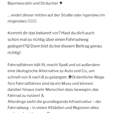
Baumwurzeln und Sträucher 🌳
… endet dieser mitten auf der Straße oder irgendwo im
nirgendwo 🤷‍♀️🤷‍♂️
ommt dir das bekannt vor? Hast du dich auch
K
schon mal so richtig über einen Fahrradweg
geärgert?
Dann bist du bei diesem
Beitrag
genau
😤
richtig!
Fahrradfahren hält fit, macht Spaß und ist außerdem
eine ökologische Alternative zu Auto und Co., um
angen.
schnell von A nach B zu gel
🌍Ordentliche Wege
fürs Fahrradfahren sind da ein Muss und können
darüber hinaus mehr Menschen dazu bewegen, das
Fahrrad zu nutzen! 💪
Allerdings sieht die grundlegende Infrastruktur – der
Fahrradweg – in vielen #Städten und Regionen alles