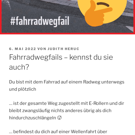
VERÖFFENTLICHT
6. MAI 2022
VON
JUDITH HERUC
AM
Fahrradwegfails – kennst du sie
auch?
Du bist mit dem Fahrrad auf einem Radweg unterwegs
und plötzlich
… ist der gesamte Weg zugestellt mit E-Rollern und dir
bleibt zwangsläufig nichts anderes übrig als dich
hindurchzuschlängeln 🥵
… befindest du dich auf einer Wellenfahrt über