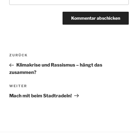
Beitragsnavigation
Vorheriger
ZURÜCK
Beitrag
Klimakrise und Rassismus – hängt das
zusammen?
Nächster
WEITER
Beitrag
Mach mit beim Stadtradeln!