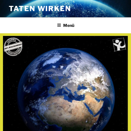
Zum
TATEN WIRKEN
Inhalt
springen
Menü