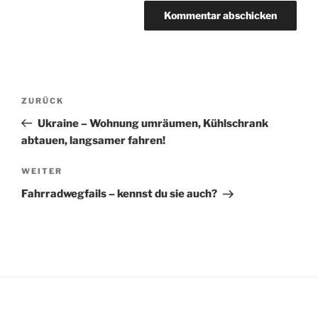
Beitragsnavigation
Vorheriger
ZURÜCK
Beitrag
Ukraine – Wohnung umräumen, Kühlschrank
abtauen, langsamer fahren!
Nächster
WEITER
Beitrag
Fahrradwegfails – kennst du sie auch?