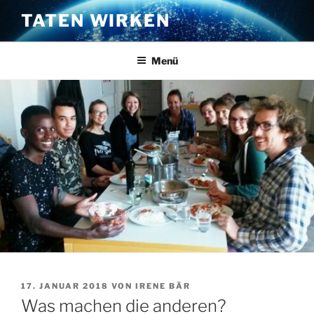
Zum
TATEN WIRKEN
Inhalt
springen
Menü
VERÖFFENTLICHT
17. JANUAR 2018
VON
IRENE BÄR
AM
Was machen die anderen?