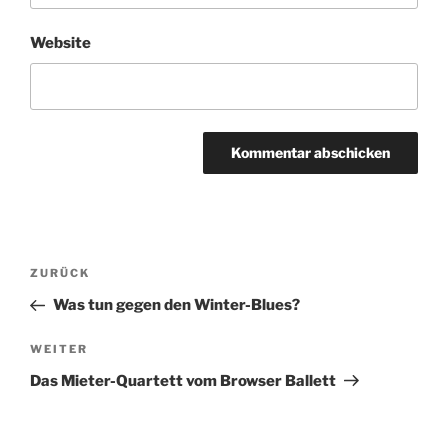
Website
Beitragsnavigation
Vorheriger
ZURÜCK
Beitrag
Was tun gegen den Winter-Blues?
Nächster
WEITER
Beitrag
Das Mieter-Quartett vom Browser Ballett