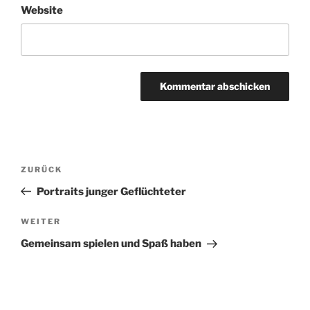
Website
Beitragsnavigation
Vorheriger
ZURÜCK
Beitrag
Portraits junger Geflüchteter
Nächster
WEITER
Beitrag
Gemeinsam spielen und Spaß haben