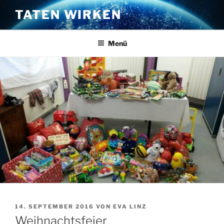
Zum
TATEN WIRKEN
Inhalt
springen
Menü
VERÖFFENTLICHT
14. SEPTEMBER 2016
VON
EVA LINZ
AM
Weihnachtsfeier