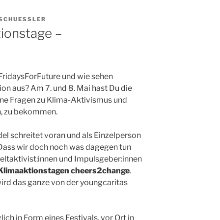
SCHUESSLER
tionstage –
FridaysForFuture und wie sehen
ion aus? Am 7. und 8. Mai hast Du die
ne Fragen zu Klima-Aktivismus und
n, zu bekommen.
el schreitet voran und als Einzelperson
 Dass wir doch noch was dagegen tun
ltaktivist:innen und Impulsgeber:innen
Klimaaktionstagen cheers2change
.
wird das ganze von der youngcaritas
ch in Form eines Festivals, vor Ort in