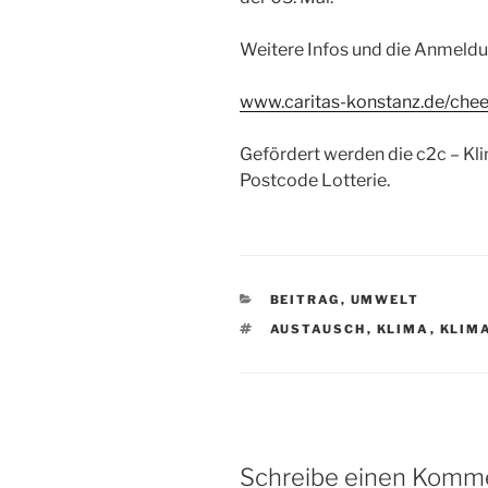
Weitere Infos und die Anmeldun
www.caritas-konstanz.de/che
Gefördert werden die c2c – Kl
Postcode Lotterie.
KATEGORIEN
BEITRAG
,
UMWELT
SCHLAGWÖRTER
AUSTAUSCH
,
KLIMA
,
KLIM
Schreibe einen Komm