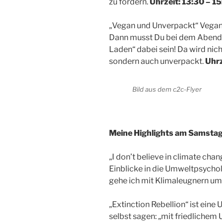
zu fördern.
Uhrzeit: 13:30 – 15
„Vegan und Unverpackt“ Vegan 
Dann musst Du bei dem Abend
Laden“ dabei sein! Da wird nic
sondern auch unverpackt.
Uhrz
Bild aus dem c2c-Flyer
Meine Highlights am Samstag
„I don’t believe in climate cha
Einblicke in die Umweltpsycho
gehe ich mit Klimaleugnern um
„Extinction Rebellion“ ist ein
selbst sagen: „mit friedliche