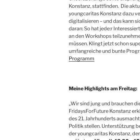
Konstanz, stattfinden. Die akt
youngcaritas Konstanz dazu ve
digitalisieren – und das kann s
daran: So hat jede:r Interessier
an den Workshops teilzunehmen
müssen. Klingt jetzt schon sup
umfangreiche und bunte Progr
Programm
Meine Highlights am Freitag:
„Wir sind jung und brauchen die
FridaysForFuture Konstanz er
des 21. Jahrhunderts ausmacht
Politik stellen. Unterstützun
der youngcaritas Konstanz, de