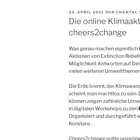
VERÖFFENTLICHT
23. APRIL 2021
VON
CHANTAL 
AM
Die online Klimaak
cheers2change
Was genau machen eigentlich 
Aktionen von Extinction Rebell
Möglichkeit Antworten auf Dei
vielen weiteren Umwelttheme
Die Erde brennt, der Klimawand
scheint man machtlos zu sein.
können zeigen zahlreiche Umwe
in digitalen Workshops zu den
Organisiert und durchgeführt 
Konstanz.
Cheers2change sollte ursprüngli