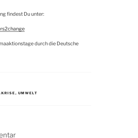
g findest Du unter:
ers2change
imaaktionstage durch die Deutsche
AKRISE
,
UMWELT
entar