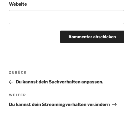
Website
Beitragsnavigation
Vorheriger
ZURÜCK
Beitrag
Du kannst dein Suchverhalten anpassen.
Nächster
WEITER
Beitrag
Du kannst dein Streamingverhalten verändern