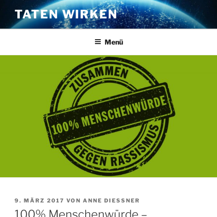
Zum
TATEN WIRKEN
Inhalt
springen
Menü
VERÖFFENTLICHT
9. MÄRZ 2017
VON
ANNE DIESSNER
AM
100% Menschenwürde –