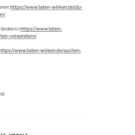
eren:
https://www.taten-wirken.de/
du-
en
/
‎
rändern:
:
https://www.taten-
lten-veraendern
/
https://www.taten-wirken.de/
suchen-
nd
ISE
,
UMWELT