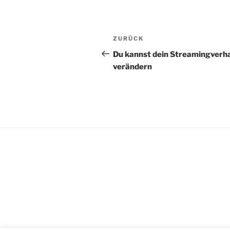
Beitragsnavigation
Vorheriger
ZURÜCK
Beitrag
Du kannst dein Streamingverh
verändern