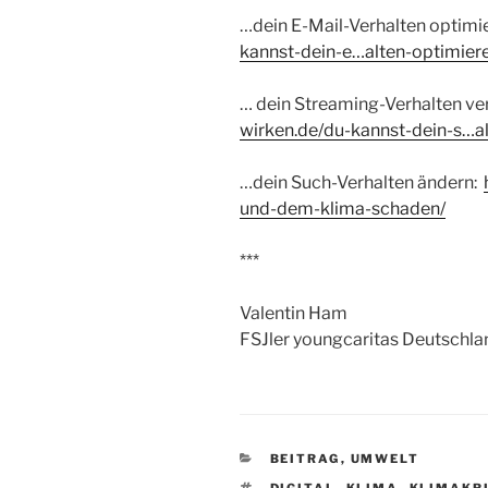
…dein E-Mail-Verhalten optimi
kannst-dein-e…alten-optimier
… dein Streaming-Verhalten ve
wirken.de/
du-kannst-dein-s…a
…dein Such-Verhalten ändern:
und-dem-klima-schaden
/
‎
***
Valentin Ham
FSJler youngcaritas Deutschla
KATEGORIEN
BEITRAG
,
UMWELT
SCHLAGWÖRTER
DIGITAL
,
KLIMA
,
KLIMAKR