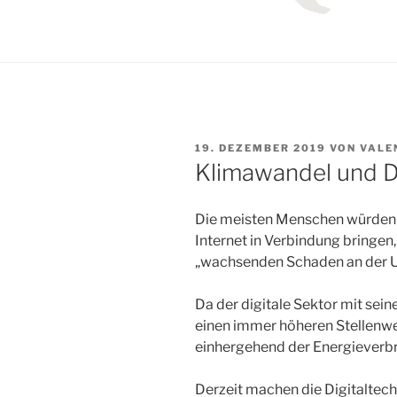
VERÖFFENTLICHT
19. DEZEMBER 2019
VON
VALE
AM
Klimawandel und Di
Die meisten Menschen würden a
Internet in Verbindung bringen
„wachsenden Schaden an der 
Da der digitale Sektor mit se
einen immer höheren Stellenwe
einhergehend der Energieverbr
Derzeit machen die Digitaltech