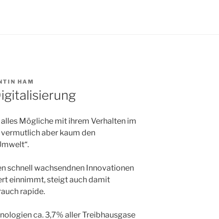
NTIN HAM
gitalisierung
lles Mögliche mit ihrem Verhalten im
, vermutlich aber kaum den
Umwelt“.
inen schnell wachsendnen Innovationen
rt einnimmt, steigt auch damit
auch rapide.
nologien ca. 3,7% aller Treibhausgase