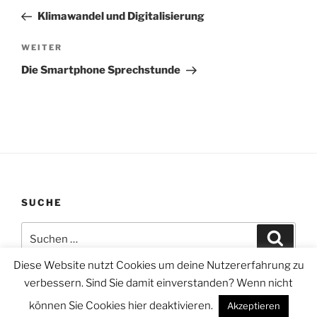
Beitrag
Klimawandel und Digitalisierung
Nächster
WEITER
Beitrag
Die Smartphone Sprechstunde
SUCHE
Suchen
Suche
nach:
Diese Website nutzt Cookies um deine Nutzererfahrung zu
verbessern. Sind Sie damit einverstanden? Wenn nicht
können Sie Cookies hier deaktivieren.
Akzeptieren
Datenschutzerklärung
Stolz präsentiert von WordPress