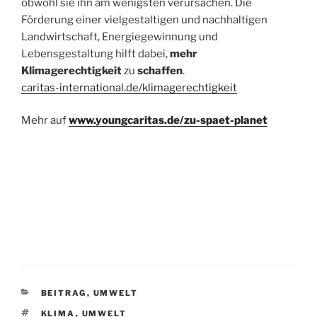
obwohl sie ihn am wenigsten verursachen. Die
Förderung einer vielgestaltigen und nachhaltigen
Landwirtschaft, Energiegewinnung und
Lebensgestaltung hilft dabei,
mehr
Klimagerechtigkeit
zu
schaffen
.
caritas-international.de/klimagerechtigkeit
Mehr auf
www.youngcaritas.de/zu-spaet-planet
KATEGORIEN
BEITRAG
,
UMWELT
SCHLAGWÖRTER
KLIMA
,
UMWELT