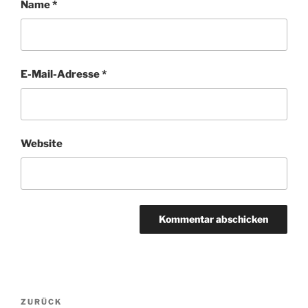
Name
*
E-Mail-Adresse
*
Website
Beitragsnavigation
Vorheriger
ZURÜCK