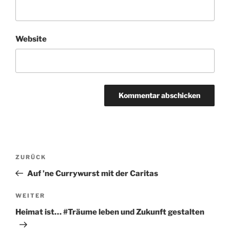
Website
Beitragsnavigation
Vorheriger
ZURÜCK
Beitrag
Auf ’ne Currywurst mit der Caritas
Nächster
WEITER
Beitrag
Heimat ist… #Träume leben und Zukunft gestalten