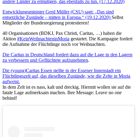
andere Länder zu ermutigen, das ebenfalls zu tun. (17.12.2020)
Entwicklungsminister Gerd Müller (CSU) sagt: „Das sind
entsetzliche Zustände – mitten in Europa.“ (19.12.2020)
Selbst
Mitglieder der Bundesregierung protestieren!
40 Organisationen (BDKJ, Pax Christi, Caritas, …) haben die
Aktion
#KeinWeihnachteninMoria
gestartet. Die Kampagne fordert
die Aufnahme der Flüchtlinge noch vor Weihnachten.
Die Caritas in Deutschland fordert dazu auf die Lage in den Lagern
zu verbessern und Geflüchtete aufzunehmen
.
Die (young)Caritas Essen stellte in der Essener Innenstadt ein
Flüchtlingszelt auf, das dieselben Zustände, wie die Zelte in Moria
aufweist.
In dem Zelt ist es nass, kalt und dreckig. Hiermit wollen sie auf die
fatale Lage aufmerksam machen. Ihre Message: Leave no one
behind!