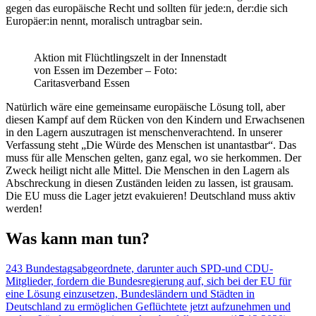
gegen das europäische Recht und sollten für jede:n, der:die sich
Europäer:in nennt, moralisch untragbar sein.
Aktion mit Flüchtlingszelt in der Innenstadt
von Essen im Dezember – Foto:
Caritasverband Essen
Natürlich wäre eine gemeinsame europäische Lösung toll, aber
diesen Kampf auf dem Rücken von den Kindern und Erwachsenen
in den Lagern auszutragen ist menschenverachtend. In unserer
Verfassung steht „Die Würde des Menschen ist unantastbar“. Das
muss für alle Menschen gelten, ganz egal, wo sie herkommen. Der
Zweck heiligt nicht alle Mittel. Die Menschen in den Lagern als
Abschreckung in diesen Zuständen leiden zu lassen, ist grausam.
Die EU muss die Lager jetzt evakuieren! Deutschland muss aktiv
werden!
Was kann man tun?
243 Bundestagsabgeordnete, darunter auch SPD-und CDU-
Mitglieder, fordern die Bundesregierung auf, sich bei der EU für
eine Lösung einzusetzen, Bundesländern und Städten in
Deutschland zu ermöglichen Geflüchtete jetzt aufzunehmen und