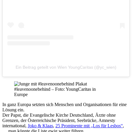
Ein Beitrag geteilt von Wien YoungCaritas (@yc_wien)
#leavenoonebehind – Foto: YoungCaritas in
Europe
In ganz Europa setzten sich Menschen und Organisationen für eine
Lösung ein.
Der Papst, die Evangelische Kirche Deutschland, Ärzte ohne
Grenzen, der Österreichische Präsident, Seebrücke, Amnesty
international,
Joko & Klaas
,
25 Prominente mit „Los für Lesbos“
,
… man könnte die Liste ewig weiter führen.