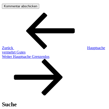
Beitragsnavigation
Vorheriger
Beitrag
Zurück
Hauptsache
vermehrt Gutes
Nächster
Weiter
Hauptsache Grenzenlos
Beitrag
Suche