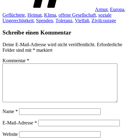
Armut
,
Europa
,
Geflüchtete
,
Heimat
,
Klima
,
offene Gesellschaft
,
soziale
Ungerechtigkeit
,
Spenden
,
Toleranz
,
Vielfalt
,
Zivilcourage
Schreibe einen Kommentar
Deine E-Mail-Adresse wird nicht veröffentlicht.
Erforderliche
Felder sind mit
*
markiert
Kommentar
*
Name
*
E-Mail-Adresse
*
Website