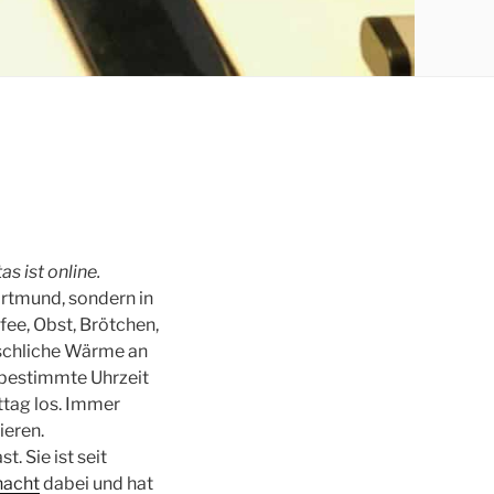
s ist online.
ortmund, sondern in
ee, Obst, Brötchen,
nschliche Wärme an
e bestimmte Uhrzeit
tag los. Immer
ieren.
. Sie ist seit
acht
dabei und hat