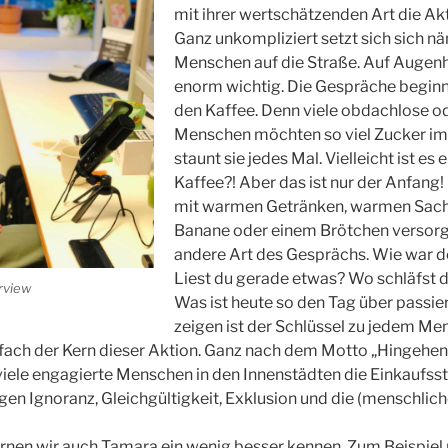
mit ihrer wertschätzenden Art die Ak
Ganz unkompliziert setzt sich sich n
Menschen auf die Straße. Auf Augenhö
enorm wichtig. Die Gespräche begin
den Kaffee. Denn viele obdachlose 
Menschen möchten so viel Zucker im
staunt sie jedes Mal. Vielleicht ist es
Kaffee?! Aber das ist nur der Anfang!
mit warmen Getränken, warmen Sach
Banane oder einem Brötchen versorgt,
andere Art des Gesprächs. Wie war d
Liest du gerade etwas? Wo schläfst 
rview
Was ist heute so den Tag über passie
zeigen ist der Schlüssel zu jedem Men
nfach der Kern dieser Aktion. Ganz nach dem Motto „Hingehen
viele engagierte Menschen in den Innenstädten die Einkaufss
en Ignoranz, Gleichgültigkeit, Exklusion und die (menschliche
ernen wir auch Tamara ein wenig besser kennen. Zum Beispie