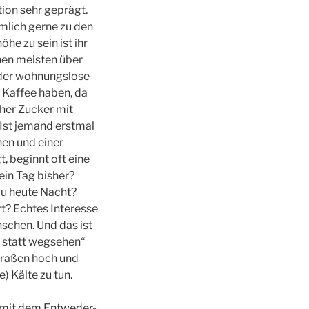
tion sehr geprägt.
ämlich gerne zu den
he zu sein ist ihr
nen meisten über
oder wohnungslose
 Kaffee haben, da
 eher Zucker mit
 Ist jemand erstmal
en und einer
 beginnt oft eine
ein Tag bisher?
du heute Nacht?
rt? Echtes Interesse
schen. Und das ist
 statt wegsehen“
traßen hoch und
) Kälte zu tun.
l mit dem Entweder-