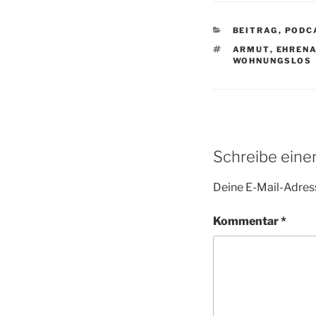
KATEGORIEN
BEITRAG
,
PODC
SCHLAGWÖRTE
ARMUT
,
EHREN
WOHNUNGSLOS
Schreibe ein
Deine E-Mail-Adress
Kommentar
*