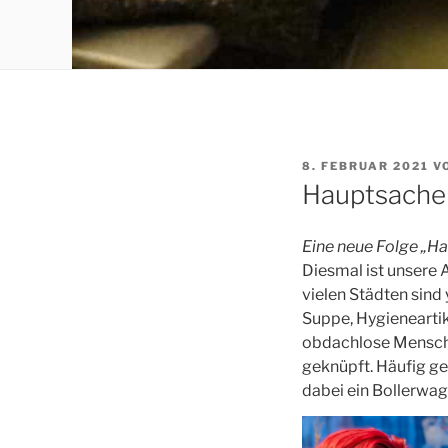
VERÖFFENTLICHT
8. FEBRUAR 2021
V
AM
Hauptsache
Eine neue Folge „Ha
Diesmal ist unsere 
vielen Städten sin
Suppe, Hygienearti
obdachlose Menschen
geknüpft. Häufig g
dabei ein Bollerwage