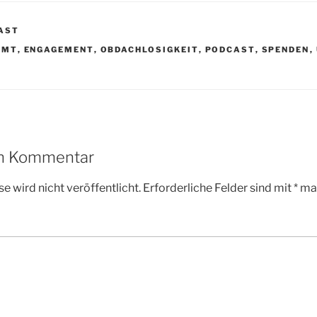
AST
R
AMT
,
ENGAGEMENT
,
OBDACHLOSIGKEIT
,
PODCAST
,
SPENDEN
,
en Kommentar
e wird nicht veröffentlicht.
Erforderliche Felder sind mit
*
mar