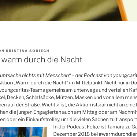
ON
KRISTINA SOBIECH
 warm durch die Nacht
uptsache nichts mit Menschen“ – der Podcast von youngcarita
Aktion „Warm durch die Nacht“ im Mittelpunkt: Nicht nur in D
d youngcaritas-Teams gemeinsam unterwegs und verteilen Kaff
kel, Decken, Schlafsäcke, Mützen, Masken und vor allem me
 auf der Straße. Wichtig ist, die Aktion ist gar nicht an ein
ehen die jungen Engagierten auch am Mittag oder am Nachmit
n oder ein Einkaufstrolley, um die vielen Sachen zu transport
In der Podcast Folge ist Tamara zu Gast
Dezember 2018 bei
#warmdurchdien