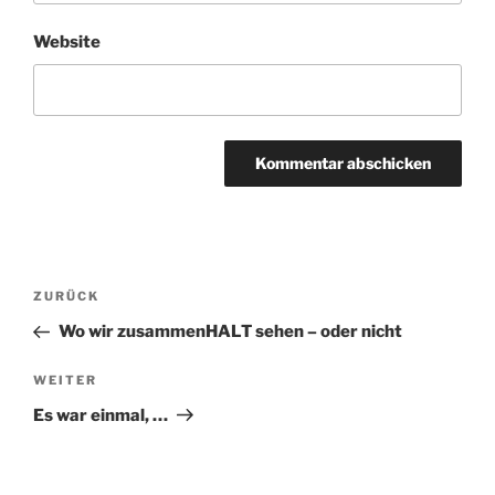
Website
Beitragsnavigation
Vorheriger
ZURÜCK
Beitrag
Wo wir zusammenHALT sehen – oder nicht
Nächster
WEITER
Beitrag
Es war einmal, …