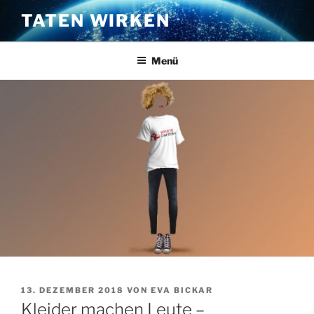
Zum
TATEN WIRKEN
Inhalt
springen
Menü
VERÖFFENTLICHT
13. DEZEMBER 2018
VON
EVA BICKAR
AM
Kleider machen Leute –