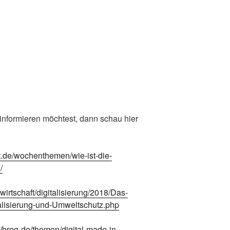
 informieren möchtest, dann schau hier
t.de/wochenthemen/wie-ist-die-
/
irtschaft/digitalisierung/2018/Das-
alisierung-und-Umweltschutz.php
/breg-de/themen/digital-made-in-