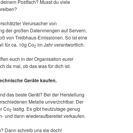
n deinem Postfach? Musst du viele
hreiben?
erschätzter Verursacher von
ng der großen Datenmengen auf Servern,
toß von Treibhaus-Emissionen. So ist eine
il für ca. 10g Co
im Jahr verantwortlich.
2
fen euch in der Organisation eurer
h da mal, ob das was für dich ist.
technische Geräte kaufen.
nd das beste Gerät? Bei der Herstellung
erschiedenen Metalle unverzichtbar. Der
hr Co
lastig. Es gibt heutzutage genug
2
n- und dann wiederaufbereitet verkaufen.
in? Dann schreib uns sie doch!