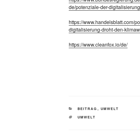
de/potenziale-der-digitalisieru
https://www.handelsblatt.com/po
digitalisierung-droht-den-klim
https://www.cleanfox.io/de/
KATEGORIEN
BEITRAG
,
UMWELT
SCHLAGWÖRTER
UMWELT