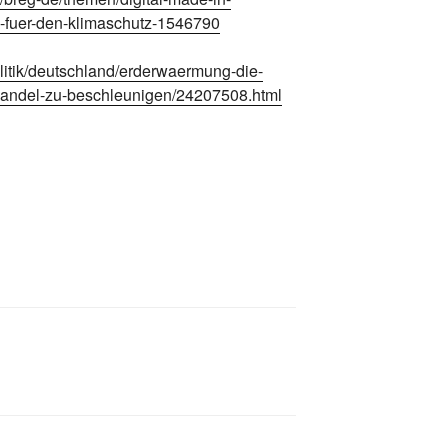
ng-fuer-den-klimaschutz-1546790
litik/deutschland/erderwaermung-die-
awandel-zu-beschleunigen/24207508.html