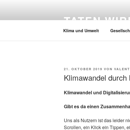
Zum
Inhalt
TATEN WI
springen
Klima und Umwelt
Gesellsch
VERÖFFENTLICHT
21. OKTOBER 2019
VON
VALENT
AM
Klimawandel durch D
Klimawandel und Digitalisier
Gibt es da einen Zusammenh
Uns als Nutzern ist das leider ni
Scrollen, ein Klick ein Tippen,