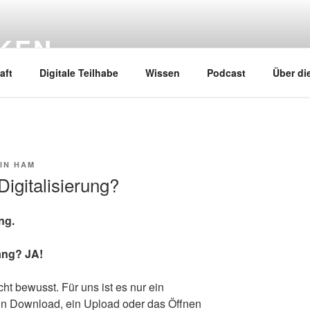
RKEN
aft
Digitale Teilhabe
Wissen
Podcast
Über di
IN HAM
igitalisierung?
ung.
ang? JA!
cht bewusst. Für uns ist es nur ein
 ein Download, ein Upload oder das Öffnen