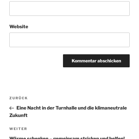
Website
Beitragsnavigation
Vorheriger
ZURÜCK
Beitrag
Eine Nacht in der Turnhalle und die klimaneutrale
Zukunft
Nächster
WEITER
Beitrag
Wärme schenken – gemeinsam stricken und helfen!