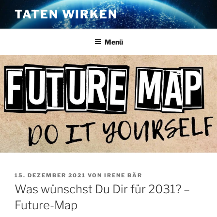
Zum
TATEN WIRKEN
Inhalt
springen
Menü
VERÖFFENTLICHT
15. DEZEMBER 2021
VON
IRENE BÄR
AM
Was wünschst Du Dir für 2031? –
Future-Map