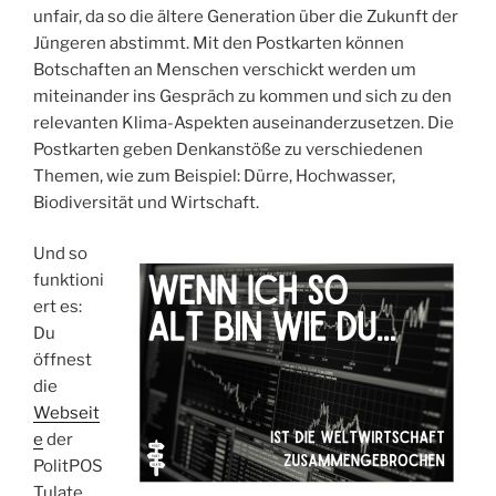
unfair, da so die ältere Generation über die Zukunft der
Jüngeren abstimmt. Mit den Postkarten können
Botschaften an Menschen verschickt werden um
miteinander ins Gespräch zu kommen und sich zu den
relevanten Klima-Aspekten auseinanderzusetzen. Die
Postkarten geben Denkanstöße zu verschiedenen
Themen, wie zum Beispiel: Dürre, Hochwasser,
Biodiversität und Wirtschaft.
Und so
funktioni
ert es:
Du
öffnest
die
Webseit
e
der
PolitPOS
Tulate