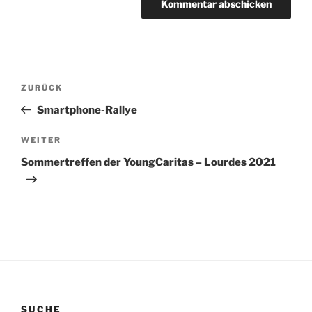
Beitragsnavigation
Vorheriger
ZURÜCK
Beitrag
Smartphone-Rallye
Nächster
WEITER
Beitrag
Sommertreffen der YoungCaritas – Lourdes 2021
SUCHE