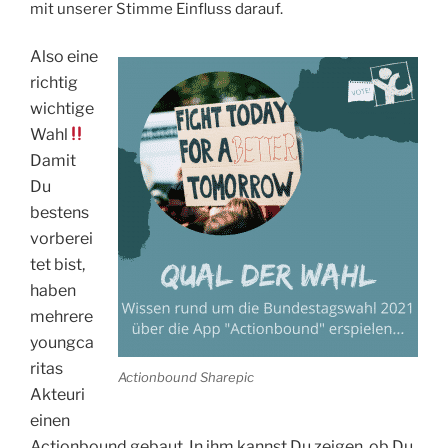
mit unserer Stimme Einfluss darauf.
Also eine
richtig
wichtige
Wahl
Damit
Du
bestens
vorberei
tet bist,
haben
mehrere
youngca
ritas
Actionbound Sharepic
Akteuri
einen
Actionbound gebaut. In ihm kannst Du zeigen, ob Du