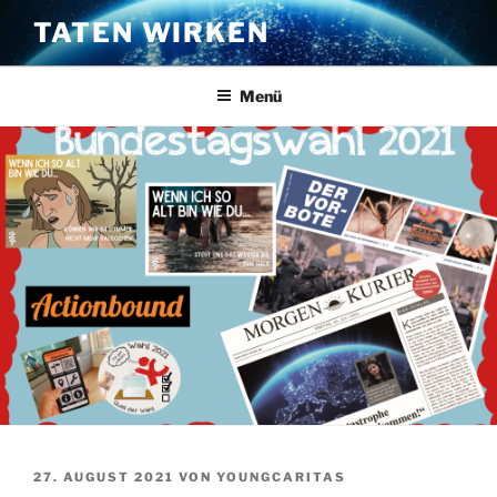
Zum
TATEN WIRKEN
Inhalt
springen
Menü
VERÖFFENTLICHT
27. AUGUST 2021
VON
YOUNGCARITAS
AM