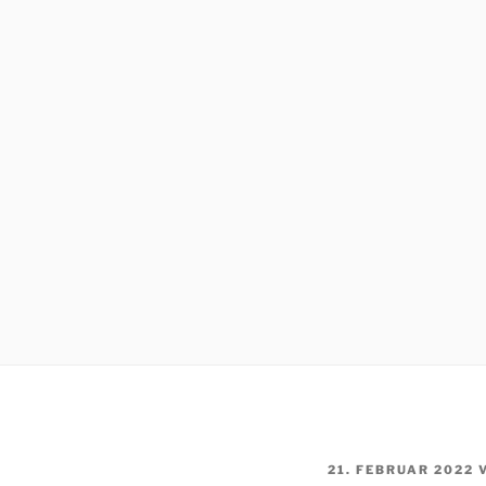
VERÖFFENTLICHT
21. FEBRUAR 2022
AM