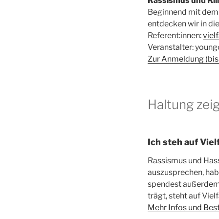
Rassismus und Kli
Beginnend mit dem 
entdecken wir in d
Referent:innen:
viel
Veranstalter: young
Zur Anmeldung (bis
Haltung zeig
Ich steh auf Vie
Rassismus und Hass 
auszusprechen, habe
spendest außerdem 1
trägt, steht auf Viel
Mehr Infos und Bes